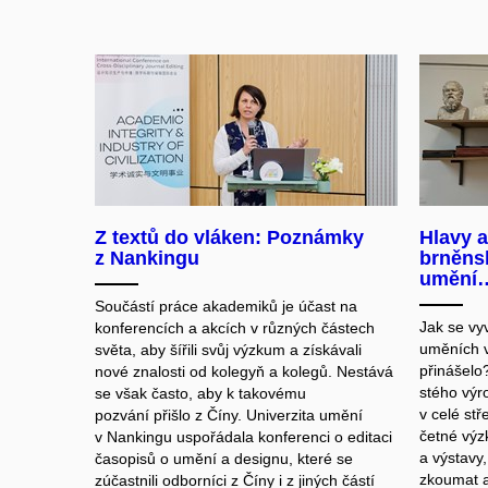
Z textů do vláken: Poznámky
Hlavy a
z Nankingu
brněns
umění…
Součástí práce akademiků je účast na
Jak se vyv
konferencích a akcích v různých částech
uměních v
světa, aby šířili svůj výzkum a získávali
přinášelo
nové znalosti od kolegyň a kolegů. Nestává
stého výr
se však často, aby k takovému
v celé st
pozvání přišlo z Číny. Univerzita umění
četné výz
v Nankingu uspořádala konferenci o editaci
a výstavy,
časopisů o umění a designu, které se
zkoumat a
zúčastnili odborníci z Číny i z jiných částí