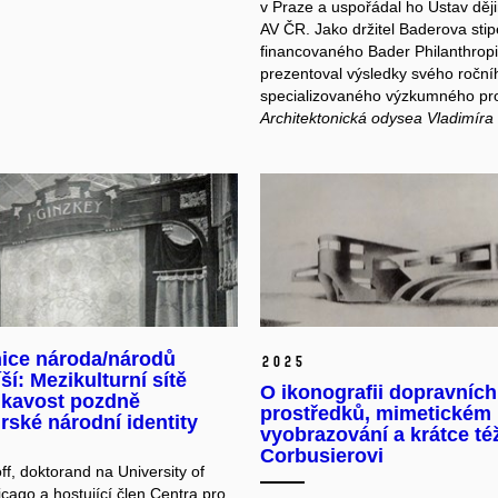
v Praze a uspořádal ho Ústav děj
AV ČR. Jako držitel Baderova sti
financovaného Bader Philanthrop
prezentoval výsledky svého roční
specializovaného výzkumného pro
Architektonická odysea Vladimíra 
nice národa/národů
2025
íší: Mezikulturní sítě
O ikonografii dopravních
ikavost pozdně
prostředků, mimetickém
ské národní identity
vyobrazování a krátce té
Corbusierovi
ff, doktorand na University of
hicago a hostující člen Centra pro