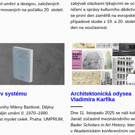
zabývali otázkami týkajícími se o
kol umění a designu, založených
ničení a správy kulturního dědictv
rmovaných na počátku 20. století.
se první den zaměřili na evropské
případové studie z 19. a 20. stole
den na současnost.
 v systému
Architektonická odysea
Vladimíra Karfíka
nihy Mileny Bartlové,
Dějiny
Dne 11. listopadu 2025 se náš ko
ějin umění II, 1970–1990.
Janáč zúčastnil mezinárodního w
 myslet celek
. Praha: UMPRUM,
Bader Scholars in Art History
, kte
v Akademickém konferenčním cen