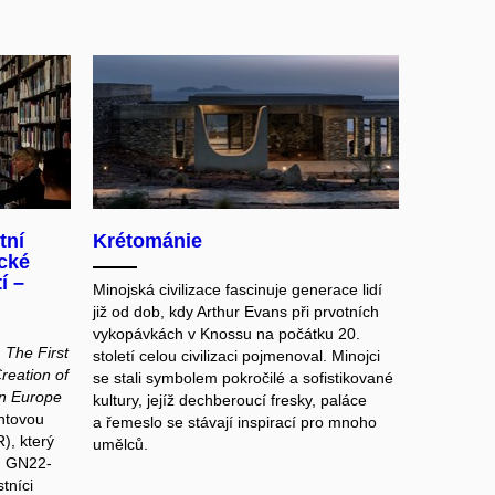
tní
Krétománie
ické
í –
Minojská civilizace fascinuje generace lidí
již od dob, kdy Arthur Evans při prvotních
vykopávkách v Knossu na počátku 20.
u
The First
století celou civilizaci pojmenoval. Minojci
Creation of
se stali symbolem pokročilé a sofistikované
rn Europe
kultury, jejíž dechberoucí fresky, paláce
ntovou
a řemeslo se stávají inspirací pro mnoho
), který
umělců.
č. GN22-
tníci