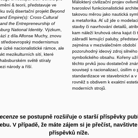
Málokterý civilizační projev ovlivni
mění & teorii, představuje ve
tvarosloví funkcionalistické archit
ku svůj disertační projekt
Beyond
takovou měrou jako nautická sym
 and Empire(s): Cross-Cultural
a metaforika. Ať už jde o modelac
and the Entrepreneurship of
stavby či navrhování detailů, atrib
burg National Identity
. Výzkum,
kam náleží kruhová okna kajut či
hází z díla Alfonse Muchy, znovu
zábradlí lemující paluby, předsta
a středoevropský modernismus
zejména v meziválečném období
ze úzké nacionalistické rámce, ale
pozoruhodný ideový zdroj silného
kt mezikulturních sítí, které
symbolického obsahu. Kořeny uží
habsburském světě stíraly
těchto prvků jsou dostatečně zná
zi národy a říší.
souvisejí s racionalizací, úsilím o
standardizace ve stavebnictví a v
rovněž s obdivem k exaktní esteti
moderních strojů.
recenze
se postupně rozšiřuje o starší příspěvky pu
u. V případě, že máte zájem si je přečíst, navštivt
příspěvků níže.