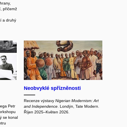
chrany,
í, přičemž
tí a druhý
Neobvyklé spřízněnosti
Recenze výstavy
Nigerian Modernism: Art
lega Petr
and Independence
. Londýn, Tate Modern.
orkshopu
Říjen 2025–Květen 2026.
rý se konal
tru