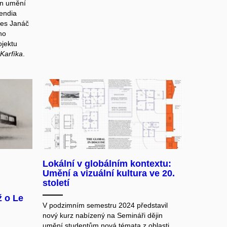
in umění
pendia
ies Janáč
ho
jektu
Karfíka
.
Lokální v globálním kontextu:
Umění a vizuální kultura ve 20.
století
ž o Le
V podzimním semestru 2024 představil
nový kurz nabízený na Semináři dějin
umění studentům nová témata z oblasti