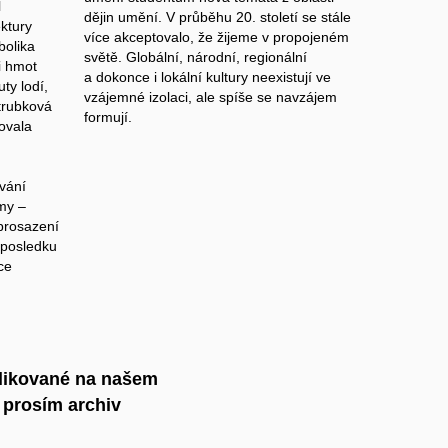
l
dějin umění. V průběhu 20. století se stále
ektury
více akceptovalo, že žijeme v propojeném
bolika
světě. Globální, národní, regionální
i hmot
a dokonce i lokální kultury neexistují ve
uty lodí,
vzájemné izolaci, ale spíše se navzájem
 trubková
formují.
vovala
vání
my –
 prosazení
 posledku
ce
blikované na našem
e prosím archiv