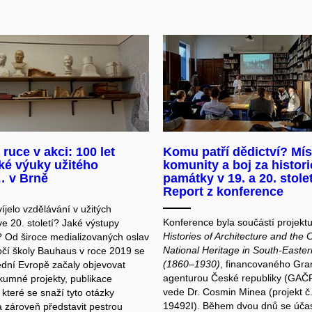
 ruce v akci: 100 let
Komu patří dědictví? Mís
ké výuky užitého
komunity a boj za histor
 v Brně
památky v 19. a 20. stolet
Report z konference
íjelo vzdělávání v užitých
Konference byla součástí projekt
e 20. století? Jaké výstupy
Histories of Architecture and the 
? Od široce medializovaných oslav
National Heritage in South-Easte
očí školy Bauhaus v roce 2019 se
(1860–1930)
, financovaného Gra
řední Evropě začaly objevovat
agenturou České republiky (GAČR
kumné projekty, publikace
vede Dr. Cosmin Minea (projekt 
 které se snaží tyto otázky
19492I). Během dvou dnů se účas
 zároveň představit pestrou