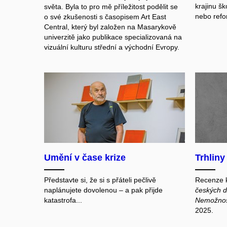
krajinu š
světa. Byla to pro mě příležitost podělit se
nebo refo
o své zkušenosti s časopisem Art East
Central, který byl založen na Masarykově
univerzitě jako publikace specializovaná na
vizuální kulturu střední a východní Evropy.
Umění v čase krize
Trhliny
Představte si, že si s přáteli pečlivě
Recenze k
naplánujete dovolenou – a pak přijde
českých d
katastrofa...
Nemožnost
2025.