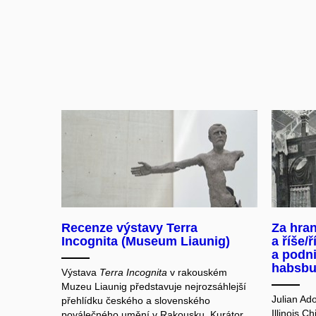
Recenze výstavy Terra
Za hra
Incognita (Museum Liaunig)
a říše/ř
a podn
habsbur
Výstava
Terra Incognita
v rakouském
Muzeu Liaunig představuje nejrozsáhlejší
Julian Ado
přehlídku českého a slovenského
Illinois C
poválečného umění v Rakousku. Kurátor