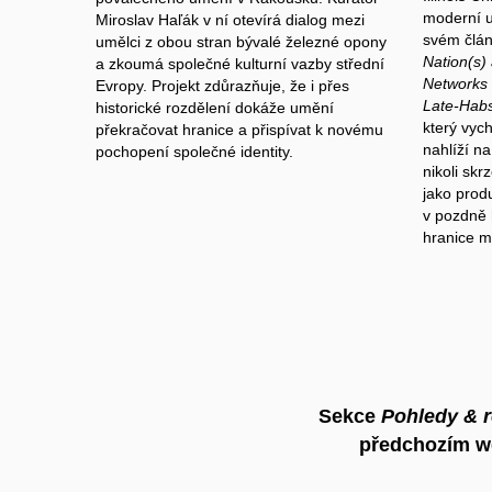
moderní u
Miroslav Haľák v ní otevírá dialog mezi
svém člán
umělci z obou stran bývalé železné opony
Nation(s)
a zkoumá společné kulturní vazby střední
Networks 
Evropy. Projekt zdůrazňuje, že i přes
Late-Habs
historické rozdělení dokáže umění
který vyc
překračovat hranice a přispívat k novému
nahlíží n
pochopení společné identity.
nikoli skr
jako produ
v pozdně 
hranice me
Sekce
Pohledy & 
předchozím web