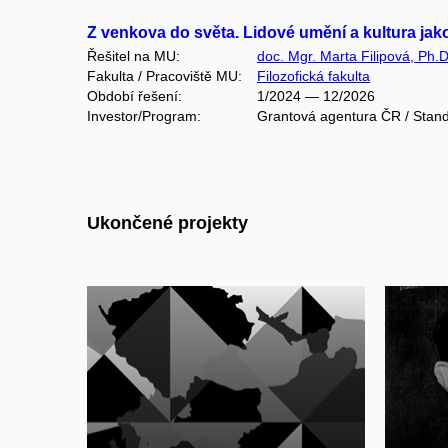
Z venkova do světa. Lidové umění a kultura jak
Řešitel na MU:
doc. Mgr. Marta Filipová, Ph.D
Fakulta / Pracoviště MU:
Filozofická fakulta
Období řešení:
1/2024 — 12/2026
Investor/Program:
Grantová agentura ČR / Stand
Ukončené projekty