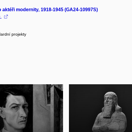
o aktéři modernity, 1918-1945 (GA24-10997S)
.
ardní projekty