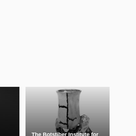
The Botstiber Institute for