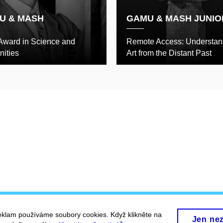
U & MASH
GAMU & MASH JUNIO
Award in Science and
Remote Access: Understan
ities
Art from the Distant Past
eklam používáme soubory cookies. Když klikněte na
Jen ne