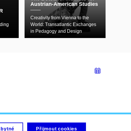
Austrian-American Studies
R
Creativity from Vienna to the
ding
World: Transatlantic Exchanges
in Pedagogy and Design
Přidat
do
kalendá
zbytné
Přijmout cookies