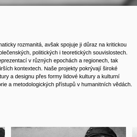
ticky rozmanitá, avšak spojuje ji důraz na kritickou
olečenských, politických i teoretických souvislostech.
reprezentací v různých epochách a regionech, tak
irších kontextech. Naše projekty pokrývají široké
tury a designu přes formy lidové kultury a kulturní
orie a metodologických přístupů v humanitních vědách.