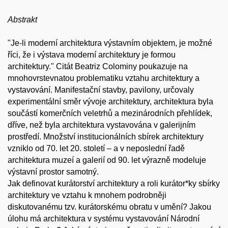
Abstrakt
"Je-li moderní architektura výstavním objektem, je možné
říci, že i výstava moderní architektury je formou
architektury." Citát Beatriz Colominy poukazuje na
mnohovrstevnatou problematiku vztahu architektury a
vystavování. Manifestační stavby, pavilony, určovaly
experimentální směr vývoje architektury, architektura byla
součástí komerčních veletrhů a mezinárodních přehlídek,
dříve, než byla architektura vystavována v galerijním
prostředí. Množství institucionálních sbírek architektury
vzniklo od 70. let 20. století – a v neposlední řadě
architektura muzeí a galerií od 90. let výrazně modeluje
výstavní prostor samotný.
Jak definovat kurátorství architektury a roli kurátor*ky sbírky
architektury ve vztahu k mnohem podrobněji
diskutovanému tzv. kurátorskému obratu v umění? Jakou
úlohu má architektura v systému vystavování Národní