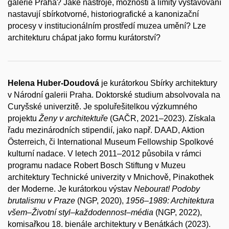
galerie Praha? Jaké nástroje, možnosti a limity vystavování
nastavují sbírkotvorné, historiografické a kanonizační
procesy v institucionálním prostředí muzea umění? Lze
architekturu chápat jako formu kurátorství?
Helena Huber-Doudová
je kurátorkou Sbírky architektury
v Národní galerii Praha. Doktorské studium absolvovala na
Curyšské univerzitě. Je spoluřešitelkou výzkumného
projektu
Ženy v architektuře
(GAČR, 2021–2023). Získala
řadu mezinárodních stipendií, jako např. DAAD, Aktion
Österreich, či International Museum Fellowship Spolkové
kulturní nadace. V letech 2011–2012 působila v rámci
programu nadace Robert Bosch Stiftung v Muzeu
architektury Technické univerzity v Mnichově, Pinakothek
der Moderne. Je kurátorkou výstav
Nebourat! Podoby
brutalismu v Praze
(NGP, 2020),
1956–1989: Architektura
všem–Životní styl–každodennost–média
(NGP, 2022),
komisařkou 18. bienále architektury v Benátkách (2023).